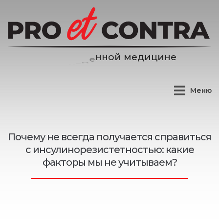
и
ц
и
н
е
д
е
м
Меню
Почему не всегда получается справиться
с инсулинорезистетностью: какие
факторы мы не учитываем?