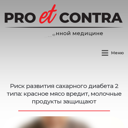
д
и
ц
и
н
е
е
м
й
Меню
Риск развития сахарного диабета 2
типа: красное мясо вредит, молочные
продукты защищают