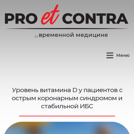
н
о
й
м
е
д
и
ц
и
н
е
н
е
м
е
Меню
Уровень витамина D у пациентов с
острым коронарным синдромом и
стабильной ИБС