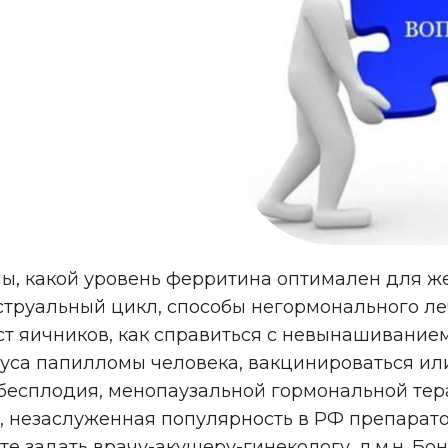
ы, какой уровень ферритина оптимален для ж
струальный цикл, способы негормонального ле
т яичников, как справиться с невынашиванием
руса папилломы человека, вакцинироваться или
 бесплодия, менопаузальной гормональной те
 незаслуженная популярность в РФ препарат
те задать врачу-акушеру-гинекологу, д.м.н. Б