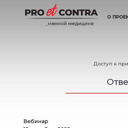
О ПРОЕ
е
н
и
Доступ к пр
Отве
Вебинар