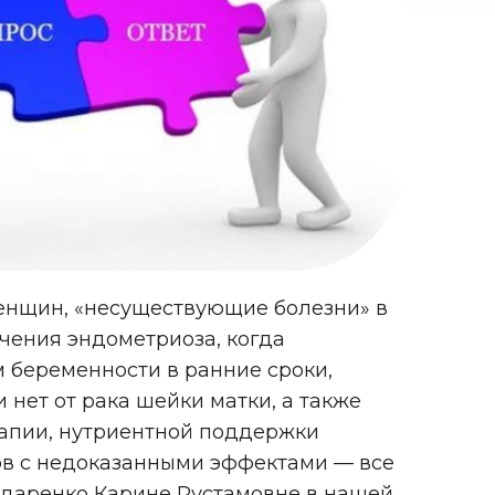
енщин, «несуществующие болезни» в
чения эндометриоза, когда
 беременности в ранние сроки,
 нет от рака шейки матки, а также
рапии, нутриентной поддержки
ов с недоказанными эффектами — все
ондаренко Карине Рустамовне в нашей