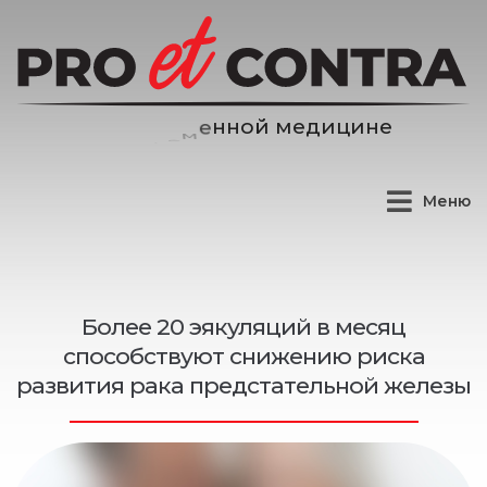
е
д
и
ц
и
н
е
м
й
Меню
Более 20 эякуляций в месяц
способствуют снижению риска
развития рака предстательной железы