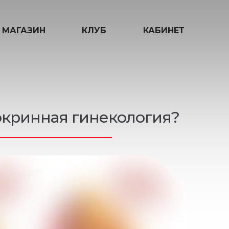
МАГАЗИН
КЛУБ
КАБИНЕТ
окринная гинекология?