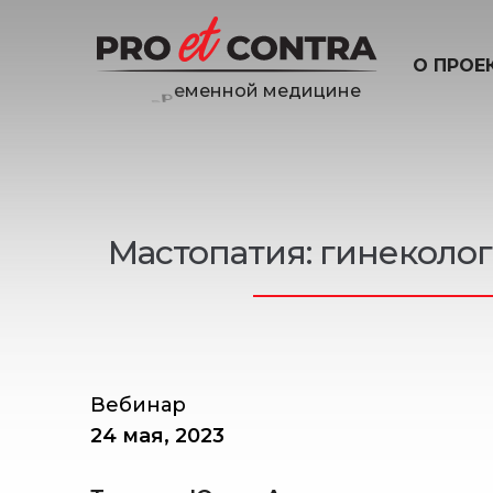
О ПРОЕ
и
н
е
ц
и
д
е
Мастопатия: гинеколо
Вебинар
24 мая, 2023