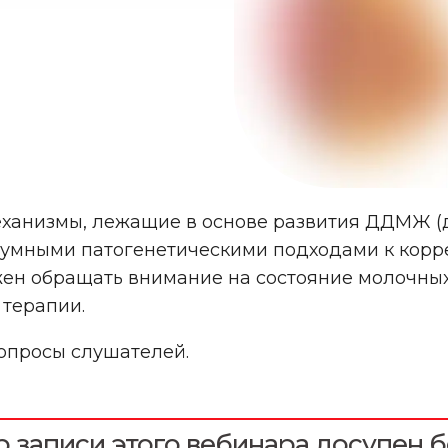
еханизмы, лежащие в основе развития ДДМЖ (
зумными патогенетическими подходами к корр
жен обращать внимание на состояние молочных
терапии.
вопросы слушателей.
 записи этого вебинара досупен б