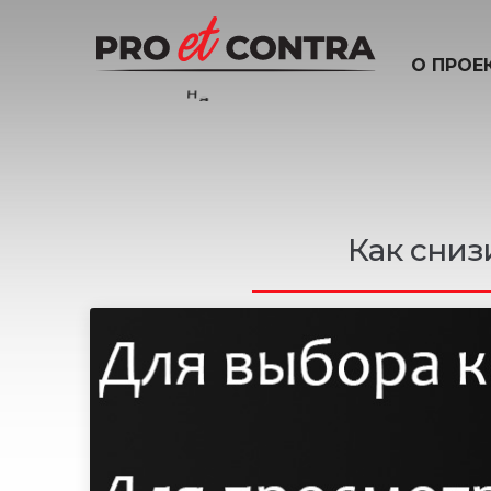
О ПРОЕ
н
а
ш
и
д
е
т
и
Как сниз