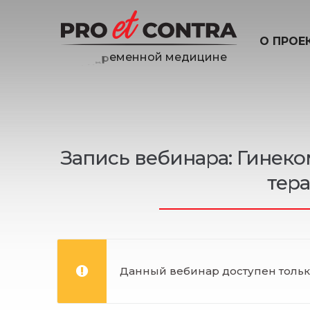
О ПРОЕ
д
и
ц
и
н
е
е
м
Запись вебинара: Гинеко
тер
Данный вебинар доступен только