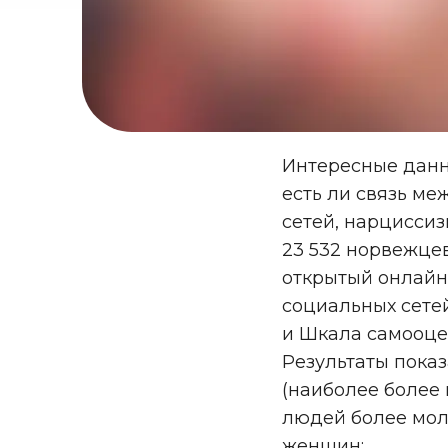
Интересные данн
есть ли связь м
сетей, нарцисси
23 532 норвежцев
открытый онлайн
социальных сете
и Шкала самооце
Результаты пока
(наиболее более 
людей более мол
женщин;