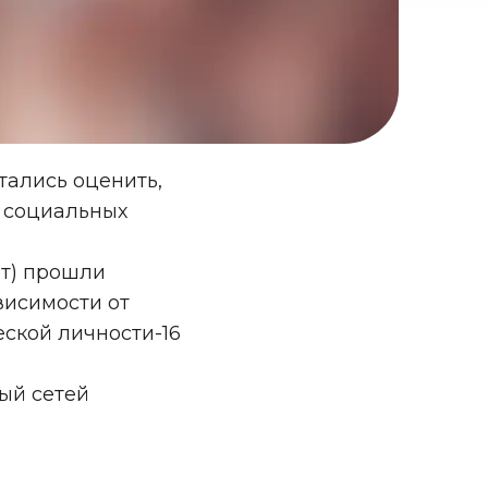
тались оценить,
 социальных
ет) прошли
висимости от
ской личности-16
ый сетей