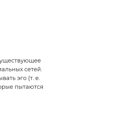
 существующее
альных сетей.
ть эго (т. е.
торые пытаются