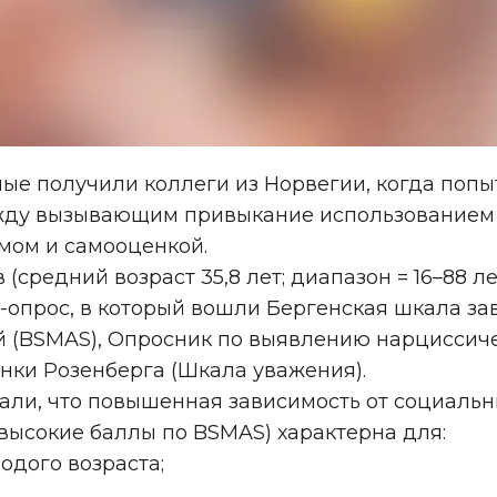
ые получили коллеги из Норвегии, когда попы
ежду вызывающим привыкание использованием
змом и самооценкой.
 (средний возраст 35,8 лет; диапазон = 16–88 л
-опрос, в который вошли Бергенская шкала за
й (BSMAS), Опросник по выявлению нарциссиче
нки Розенберга (Шкала уважения).
зали, что повышенная зависимость от социальн
высокие баллы по BSMAS) характерна для:
одого возраста;