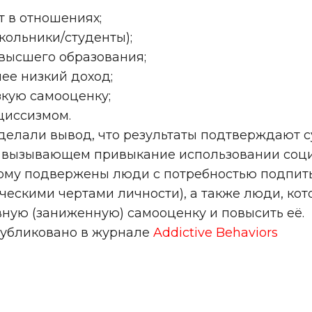
ит в отношениях;
школьники/студенты);
т высшего образования;
лее низкий доход;
изкую самооценку;
циссизмом.
делали вывод, что результаты подтверждают
 вызывающем привыкание использовании соци
ому подвержены люди с потребностью подпитыва
ческими чертами личности), а также люди, ко
вную (заниженную) самооценку и повысить её.
убликовано в журнале
Addictive Behaviors