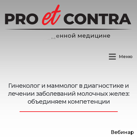
д
и
ц
и
н
е
е
м
й
Меню
Гинеколог и маммолог в диагностике и
лечении заболеваний молочных желез:
объединяем компетенции
Вебинар