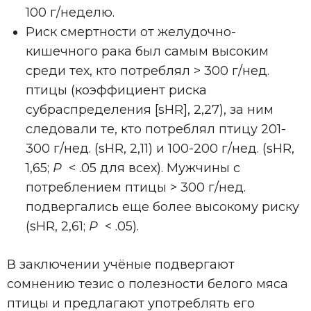
100 г/неделю.
Риск смертности от желудочно-
кишечного рака был самым высоким
среди тех, кто потреблял > 300 г/нед.
птицы (коэффициент риска
субраспределения [sHR], 2,27), за ним
следовали те, кто потреблял птицу 201-
300 г/нед. (sHR, 2,11) и 100-200 г/нед. (sHR,
1,65;
P
< .05 для всех). Мужчины с
потреблением птицы > 300 г/нед.
подвергались еще более высокому риску
(sHR, 2,61;
P
< .05).
В заключении учёные подвергают
сомнению тезис о полезности белого мяса
птицы и предлагают употреблять его