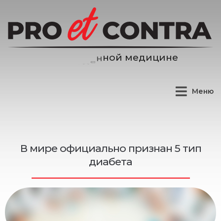
и
ц
и
н
е
д
е
м
Меню
В мире официально признан 5 тип
диабета