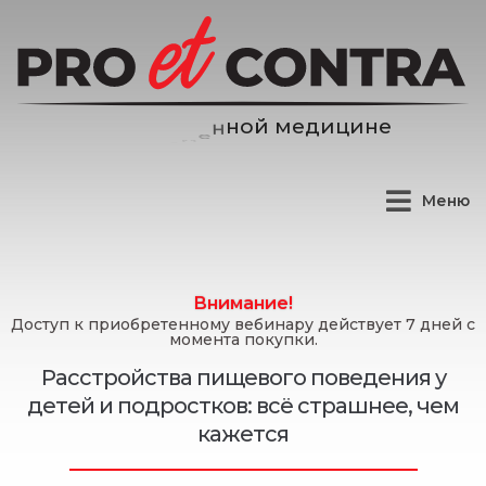
и
н
е
ц
и
д
е
Меню
Внимание!
Доступ к приобретенному вебинару действует 7 дней с
момента покупки.
Расстройства пищевого поведения у
детей и подростков: всё страшнее, чем
кажется