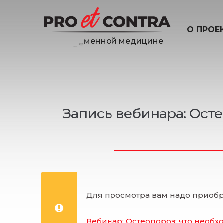
О ПРОЕ
ц
и
н
е
и
д
е
Запись вебинара: Осте
Для просмотра вам надо приобр
Вебинар: Остеопороз: что необх