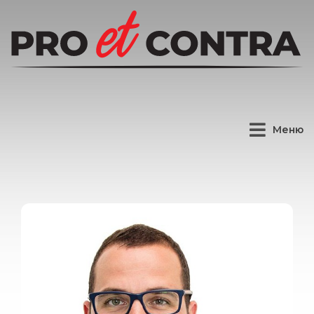
н
а
ш
и
д
е
т
и
Меню