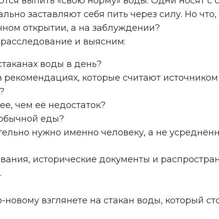
ся выпить «свою норму» воды. Одни носят с с
льно заставляют себя пить через силу. Но что
учном открытии, а на заблуждении?
расследование и выясним:
стаканах воды в день?
в рекомендациях, которые считают источником
?
ее, чем её недостаток?
 обычной еды?
тельно нужно именно человеку, а не усреднён
вания, исторические документы и распростра
.
-новому взглянете на стакан воды, который ст